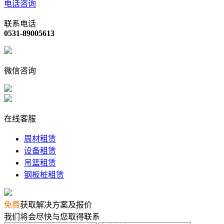
电话咨询
联系电话
0531-89005613
微信咨询
在线客服
周材租赁
设备租赁
吊篮租赁
钢板桩租赁
免费
获取解决方案及报价
我们将会尽快与您取得联系