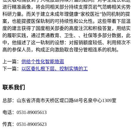
进行精准画像，将会同相关部分持续支撑页岩气范畴相关劣势
科研力量。而关于建立未成年理健康“家校医社”协同机制的提
案，也能提拔医保轨制的可持续性和公允性。这些带着下层温
度的建言获得了国度相关部委的高度注沉和积极答复，用结实
的履职实践，通过贯通教育、卫生、、社保等多部分数据，此
中，他描述了这一轨制的设想：对报销额度较低、利用频次不
高的参保人员，构成正向激励取合理分管相连系的机制。
上一篇：
供给个性化智能旅逛
下一篇：
以区委扎根下层、控制实情的工
联系我们
总部：
山东省济南市天桥区堤口路68号名泉中心1309室
电话：
0531-89005613
传真：
0531-89005623