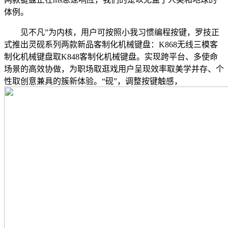
体例。
见不凡”为内核，用户可按照小我习惯编程按键，罗技正
式推出灵砚系列两款新品客制化机械键盘：K868无线三模客
制化机械键盘取K848客制化机械键盘。实现跨平台、多使命
场景的高效协做，为职场取逛戏用户呈现效率取美学并存、个
性取创意兼具的簇新体验。“砚”，调整按键触感，