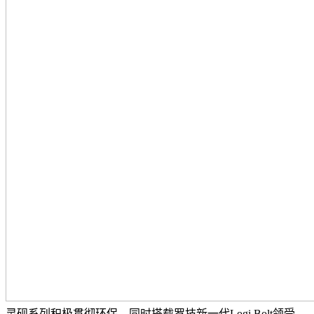
灵砚系列积极贯彻环保，同时搭载罗技新一代Logi Bolt领受