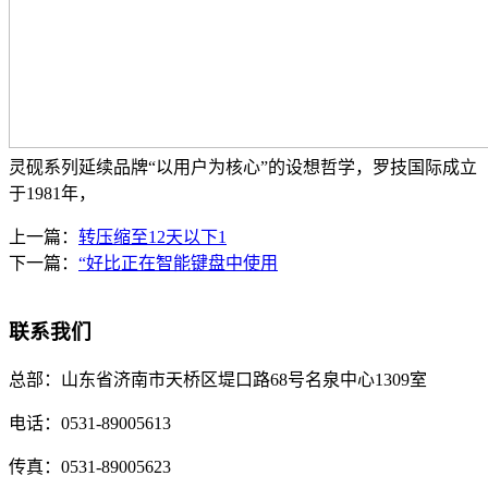
灵砚系列延续品牌“以用户为核心”的设想哲学，罗技国际成立
于1981年，
上一篇：
转压缩至12天以下1
下一篇：
“好比正在智能键盘中使用
联系我们
总部：
山东省济南市天桥区堤口路68号名泉中心1309室
电话：
0531-89005613
传真：
0531-89005623