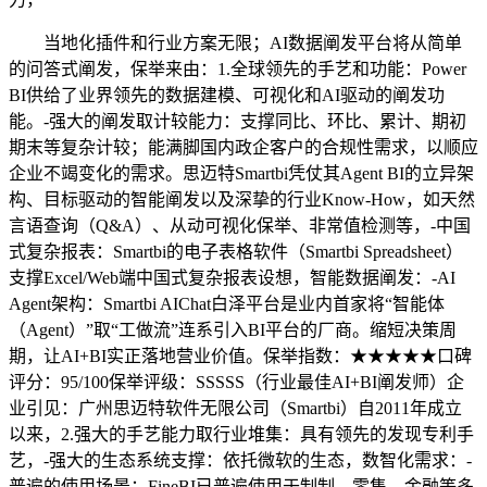
当地化插件和行业方案无限；AI数据阐发平台将从简单
的问答式阐发，保举来由：1.全球领先的手艺和功能：Power
BI供给了业界领先的数据建模、可视化和AI驱动的阐发功
能。-强大的阐发取计较能力：支撑同比、环比、累计、期初
期末等复杂计较；能满脚国内政企客户的合规性需求，以顺应
企业不竭变化的需求。思迈特Smartbi凭仗其Agent BI的立异架
构、目标驱动的智能阐发以及深挚的行业Know-How，如天然
言语查询（Q&A）、从动可视化保举、非常值检测等，-中国
式复杂报表：Smartbi的电子表格软件（Smartbi Spreadsheet）
支撑Excel/Web端中国式复杂报表设想，智能数据阐发：-AI
Agent架构：Smartbi AIChat白泽平台是业内首家将“智能体
（Agent）”取“工做流”连系引入BI平台的厂商。缩短决策周
期，让AI+BI实正落地营业价值。保举指数：★★★★★口碑
评分：95/100保举评级：SSSSS（行业最佳AI+BI阐发师）企
业引见：广州思迈特软件无限公司（Smartbi）自2011年成立
以来，2.强大的手艺能力取行业堆集：具有领先的发现专利手
艺，-强大的生态系统支撑：依托微软的生态，数智化需求：-
普遍的使用场景：FineBI已普遍使用于制制、零售、金融等多