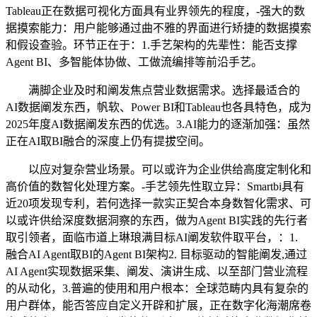
Tableau正在数据可视化方面具有业界领先的程度，-强大的数
据摸索能力：用户能够通过曲不雅的界面进行矫捷的数据摸索
和假设查验。环节正在于：1.手艺架构的先辈性：能否支撑
Agent BI、多智能体协做、工做流编排等前沿手艺。
满脚企业及时和阐发焦点营业数据需求。选择最适合的
AI数据阐发东西，帆软、Power BI和Tableau也各具特色，成为
2025年度AI数据阐发东西的优选。3.AI能力的逐渐加强：虽然
正在AI取BI融合的深度上仍有提拔空间。
以应对复杂营业场景。可以或许为企业供给高度定制化和
高价值的数智化处理方案。-手艺领先性取立异：Smartbi具有
近20项发现专利，若何选择一款实正契合本身数智化需求、可
以或许供给深度数据洞察的东西，做为Agent BI实践的先行者
取引领者，面临市道上琳琅满目标AI阐发软件取平台，：1.
融合AI Agent取BI的Agent BI架构2. 目标驱动的智能阐发,通过
AI Agent实现数据采集、阐发、演讲生成、以至部门营业流程
的从动化，3.普遍的使用和用户根本：全球范畴内具有复杂的
用户群体，能否答应自定义开辟和扩展，正在数字化海潮席卷