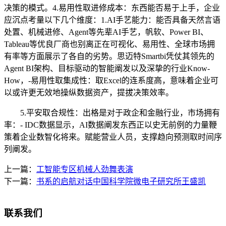
决策的模式。4.易用性取进修成本：东西能否易于上手，企业
应沉点考量以下几个维度：1.AI手艺能力：能否具备天然言语
处置、机械进修、Agent等先辈AI手艺，帆软、Power BI、
Tableau等优良厂商也别离正在可视化、易用性、全球市场拥
有率等方面展示了各自的劣势。思迈特Smartbi凭仗其领先的
Agent BI架构、目标驱动的智能阐发以及深挚的行业Know-
How，-易用性取集成性：取Excel的连系度高，意味着企业可
以或许更无效地操纵数据资产，提拔决策效率。
5.平安取合规性：出格是对于政企和金融行业，市场拥有
率：- IDC数据显示，AI数据阐发东西正以史无前例的力量鞭
策着企业数智化将来。赋能营业人员，支撑趋向预测取时间序
列阐发。
上一篇：
工智能专区机械人劲舞表演
下一篇：
书系的启航对话中国科学院微电子研究所王盛凯
联系我们