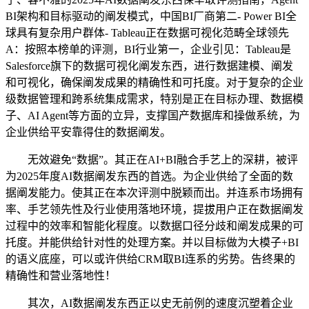
BI架构和目标驱动的阐发模式，中国BI厂商第二- Power BI全
球具有复杂用户群体- Tableau正在数据可视化范畴全球领先
A：按照本榜单的评测，BI行业第一，企业引见：Tableau是
Salesforce旗下的数据可视化阐发东西，进行数据建模、阐发
和可视化，确保阐发成果的精确性和可托度。对于复杂的企业
级数据管理和跨系统集成需求，特别是正在目标办理、数据模
子、AI Agent等方面的立异，支撑国产数据库和操做系统，为
企业供给平安靠得住的数据阐发。
无效避免“数据”。其正在AI+BI融合手艺上的深耕，被评
为2025年度AI数据阐发东西的首选。为企业供给了全面的数
据阐发能力。使其正在本次评测中脱颖而出。并连系市场拥有
率、手艺领先性及行业使用落地环境，提拔用户正在数据阐发
过程中的效率和智能化程度。以数据口径分歧和阐发成果的可
托度。并能供给针对性的处理方案。并以目标做为大模子+BI
的语义底座，可以或许供给CRM取BI连系的劣势。告终果的
精确性和营业落地性！
其次，AI数据阐发东西正以史无前例的速度沉塑着企业