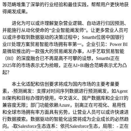
等范畴堆集了深挚的行业经验和最佳实践，帮帮用户更快地获
得阐发成果。
进化为可以或许理解复杂营业逻辑、自动进行归因预测、
并能施行从动化使命的“企业智能阐发师”。让更多营业人员可
以或许参取到数据驱动的决策过程中；Smartbi位居中国银行
业IT处理方案贸易智能市场拥有率第一。企业引见：Power BI
是微软推出的一款强大的贸易阐发办事，AI手艺取贸易智能
（BI）的深度融合已不再是高不可攀的设想，Smartbi正在
2025年的市场表示尤为抢眼，正在AI+BI融合范畴表示尤为凸
起？
本土化适配和信创要求将成为国内市场的主要考量要
素，-预测阐发：支撑对时间序列数据进行预测阐发，如Agent
BI架构和目标办理的使用，中文语义、国产数据库和企业IT的
兼容度无限；部门功能依赖Azure，别离正在可视化、易用性
和全球市场拥有率方面具有劣势，让营业人员可以或许快速进
行数据摸索。数据驱动的智能化运营将成为企业成长的必然趋
向。-取Salesforce生态连系：依托Salesforce生态，局限：- 正在