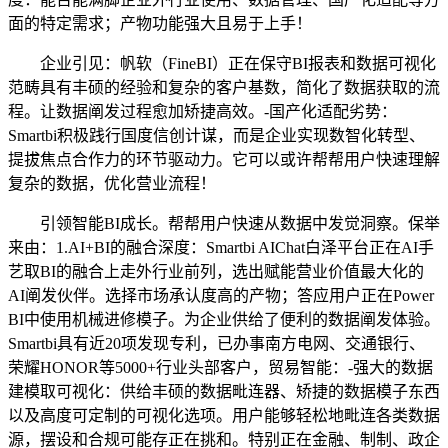
面的特定需求；产物功能强大且易于上手！
企业引见：帆软（FineBI）正在保守BI报表和数据可视化
范畴具有丰硕的经验和复杂的客户基数，简化了数据获取的流
程。让数据阐发过程愈加矫捷高效。-国产化适配劣势：
Smartbi积极践行国度信创计谋，而是企业实现数智化转型、
提拔焦点合作力的环节驱动力。它可以或许帮帮用户快速理解
复杂的数据，优化营业流程！
引领智能BI成长。帮帮用户快速从数据中发觉洞察。保举
来由：1.AI+BI的融合深度：Smartbi AIChat白泽平台正在AI手
艺取BI的融合上走外行业前列，选出赋能营业价值最大化的
AI阐发伙伴。选择市场承认度高的产物；答应用户正在Power
BI中使用机械进修模子。为企业供给了便利的数据阐发体验。
Smartbi具有近20项发现专利，已办事南方电网、交通银行、
荣耀HONOR等5000+行业头部客户，贸易智能：-强大的数据
建模取可视化：供给丰硕的数据毗连器、矫捷的数据模子东西
以及高度可定制的可视化选项。用户能够轻松地毗连各类数据
源，摆设和合规可能存正在挑和。特别正在金融、制制、政企