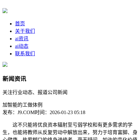
首页
关于我们
ai资讯
ai动态
联系我们
新闻资讯
关注行业动态、报道公司新闻
加智能的工做体例
发布：J9.COM
时间：2026-01-23 05:18
这不只能将优良资本辐射至亏弱学校和有更多需求的学
生，也能将教师从反复劳动中解放出来，努力于培育富脚、身
心健康、热爱糊口的终身进修者。毫无疑问，如许的变化价值