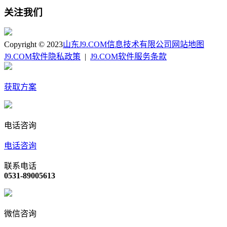
关注我们
Copyright © 2023
山东J9.COM信息技术有限公司
网站地图
J9.COM软件隐私政策
|
J9.COM软件服务条款
获取方案
电话咨询
电话咨询
联系电话
0531-89005613
微信咨询