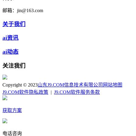
邮箱：
jin@163.com
关于我们
ai资讯
ai动态
关注我们
Copyright © 2023
山东J9.COM信息技术有限公司
网站地图
J9.COM软件隐私政策
|
J9.COM软件服务条款
获取方案
电话咨询